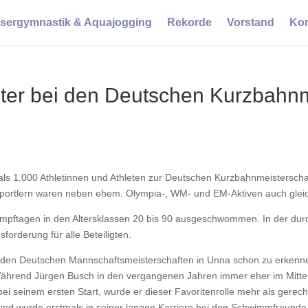
sergymnastik & Aquajogging
Rekorde
Vorstand
Kon
ter bei den Deutschen Kurzbahnm
ls 1.000 Athletinnen und Athleten zur Deutschen Kurzbahnmeistersch
 Sportlern waren neben ehem. Olympia-, WM- und EM-Aktiven auch gl
mpftagen in den Altersklassen 20 bis 90 ausgeschwommen. In der dur
orderung für alle Beteiligten.
en Deutschen Mannschaftsmeisterschaften in Unna schon zu erkennen 
ährend Jürgen Busch in den vergangenen Jahren immer eher im Mittelfel
 seinem ersten Start, wurde er dieser Favoritenrolle mehr als gerech
z und wurde erstmals in seiner langen Karriere bei den Schwimmfreund