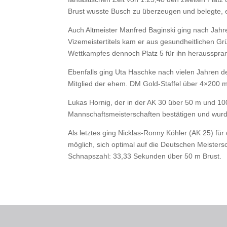
Brust wusste Busch zu überzeugen und belegte, eb
Auch Altmeister Manfred Baginski ging nach Jah
Vizemeistertitels kam er aus gesundheitlichen 
Wettkampfes dennoch Platz 5 für ihn heraussprang
Ebenfalls ging Uta Haschke nach vielen Jahren 
Mitglied der ehem. DM Gold-Staffel über 4×200 m 
Lukas Hornig, der in der AK 30 über 50 m und 10
Mannschaftsmeisterschaften bestätigen und wurd
Als letztes ging Nicklas-Ronny Köhler (AK 25) fü
möglich, sich optimal auf die Deutschen Meister
Schnapszahl: 33,33 Sekunden über 50 m Brust.