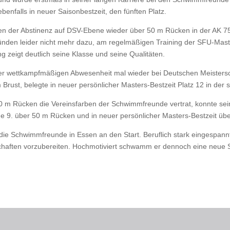
enfalls in neuer Saisonbestzeit, den fünften Platz.
ren der Abstinenz auf DSV-Ebene wieder über 50 m Rücken in der AK 
Gründen leider nicht mehr dazu, am regelmäßigen Training der SFU-Ma
 zeigt deutlich seine Klasse und seine Qualitäten.
der wettkampfmäßigen Abwesenheit mal wieder bei Deutschen Meistersc
Brust, belegte in neuer persönlicher Masters-Bestzeit Platz 12 in der 
0 m Rücken die Vereinsfarben der Schwimmfreunde vertrat, konnte sei
e 9. über 50 m Rücken und in neuer persönlicher Masters-Bestzeit üb
r die Schwimmfreunde in Essen an den Start. Beruflich stark eingespann
schaften vorzubereiten. Hochmotiviert schwamm er dennoch eine neue 