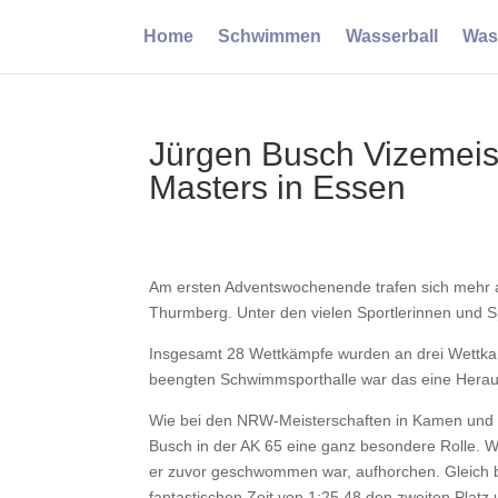
Home
Schwimmen
Wasserball
Was
Jürgen Busch Vizemeis
Masters in Essen
Am ersten Adventswochenende trafen sich mehr a
Thurmberg. Unter den vielen Sportlerinnen und
Insgesamt 28 Wettkämpfe wurden an drei Wettka
beengten Schwimmsporthalle war das eine Herausf
Wie bei den NRW-Meisterschaften in Kamen und d
Busch in der AK 65 eine ganz besondere Rolle. W
er zuvor geschwommen war, aufhorchen. Gleich bei
fantastischen Zeit von 1:25,48 den zweiten Plat