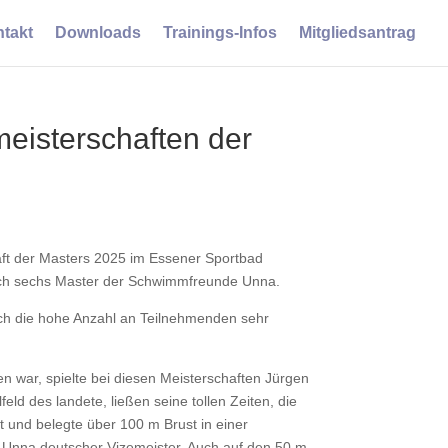
takt
Downloads
Trainings-Infos
Mitgliedsantrag
eisterschaften der
aft der Masters 2025 im Essener Sportbad
eich sechs Master der Schwimmfreunde Unna.
ch die hohe Anzahl an Teilnehmenden sehr
war, spielte bei diesen Meisterschaften Jürgen
d des landete, ließen seine tollen Zeiten, die
t und belegte über 100 m Brust in einer
e Unna deutscher Vizemeister. Auch auf den 50 m