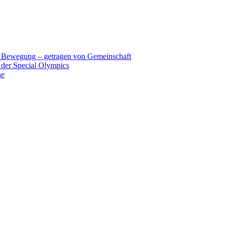
n Bewegung – getragen von Gemeinschaft
 der Special Olympics
ne