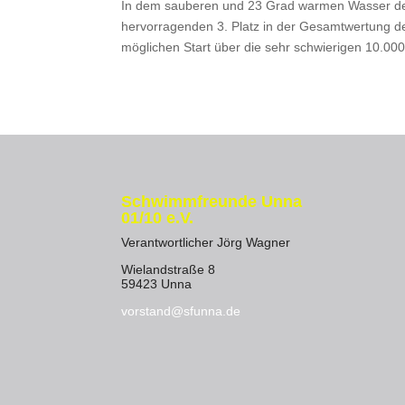
In dem sauberen und 23 Grad warmen Wasser des 
hervorragenden 3. Platz in der Gesamtwertung de
möglichen Start über die sehr schwierigen 10.00
Schwimmfreunde Unna
01/10 e.V.
Verantwortlicher Jörg Wagner
Wielandstraße 8
59423 Unna
vorstand@sfunna.de