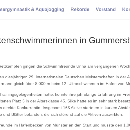
sergymnastik & Aquajogging
Rekorde
Vorstand
Kon
eckenschwimmerinnen in Gummers
en Wettkämpfen gingen die Schwimmfreunde Unna am vergangenen Woch
diesjährigen 29. Internationalen Deutschen Meisterschaften in der 
kkermann gleich über 8.000 m beim 12. Ultraschwimmen im Hafen von M
m Trainingsgelegenheiten hatte, konnte ihre jahrelange Erfahrung im
ltenen Platz 5 in der Altersklasse 45. Silke hatte es im sehr stark bes
 direkte Konkurrentin. Insgesamt 163 Aktive starteten in kurzen Abs
e und Blätter befanden, die sich störend auf die Aktiven auswirkten.
freunde im Hafenbecken von Münster an den Start und musste den 1.0