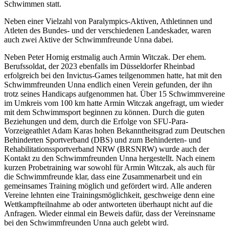
Schwimmen statt.
Neben einer Vielzahl von Paralympics-Aktiven, Athletinnen und
Atleten des Bundes- und der verschiedenen Landeskader, waren
auch zwei Aktive der Schwimmfreunde Unna dabei.
Neben Peter Hornig erstmalig auch Armin Witczak. Der ehem.
Berufssoldat, der 2023 ebenfalls im Düsseldorfer Rheinbad
erfolgreich bei den Invictus-Games teilgenommen hatte, hat mit den
Schwimmfreunden Unna endlich einen Verein gefunden, der ihn
trotz seines Handicaps aufgenommen hat. Über 15 Schwimmvereine
im Umkreis vom 100 km hatte Armin Witczak angefragt, um wieder
mit dem Schwimmsport beginnen zu können. Durch die guten
Beziehungen und dem, durch die Erfolge von SFU-Para-
Vorzeigeathlet Adam Karas hohen Bekanntheitsgrad zum Deutschen
Behinderten Sportverband (DBS) und zum Behinderten- und
Rehabilitationssportverband NRW (BRSNRW) wurde auch der
Kontakt zu den Schwimmfreunden Unna hergestellt. Nach einem
kurzen Probetraining war sowohl für Armin Witczak, als auch für
die Schwimmfreunde klar, dass eine Zusammenarbeit und ein
gemeinsames Training möglich und gefördert wird. Alle anderen
Vereine lehnten eine Trainingsmöglichkeit, geschweige denn eine
Wettkampfteilnahme ab oder antworteten überhaupt nicht auf die
Anfragen. Wieder einmal ein Beweis dafür, dass der Vereinsname
bei den Schwimmfreunden Unna auch gelebt wird.