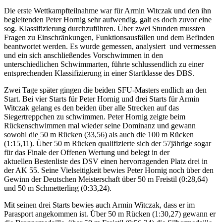
Die erste Wettkampfteilnahme war für Armin Witczak und den ihn
begleitenden Peter Hornig sehr aufwendig, galt es doch zuvor eine
sog. Klassifizierung durchzuführen. Über zwei Stunden mussten
Fragen zu Einschränkungen, Funktionsausfällen und dem Befinden
beantwortet werden. Es wurde gemessen, analysiert und vermessen
und ein sich anschließendes Vorschwimmen in den
unterschiedlichen Schwimmarten, führte schlussendlich zu einer
entsprechenden Klassifizierung in einer Startklasse des DBS.
Zwei Tage später gingen die beiden SFU-Masters endlich an den
Start. Bei vier Starts für Peter Hornig und drei Starts für Armin
Witczak gelang es den beiden über alle Strecken auf das
Siegertreppchen zu schwimmen. Peter Hornig zeigte beim
Rückenschwimmen mal wieder seine Dominanz und gewann
sowohl die 50 m Rücken (33,56) als auch die 100 m Rücken
(1:15,11). Über 50 m Rücken qualifizierte sich der 57jährige sogar
für das Finale der Offenen Wertung und belegt in der
aktuellen Bestenliste des DSV einen hervorragenden Platz drei in
der AK 55. Seine Vielseitigkeit bewies Peter Hornig noch über den
Gewinn der Deutschen Meisterschaft über 50 m Freistil (0:28,64)
und 50 m Schmetterling (0:33,24).
Mit seinen drei Starts bewies auch Armin Witczak, dass er im
Parasport angekommen ist. Über 50 m Rücken (1:30,27) gewann er