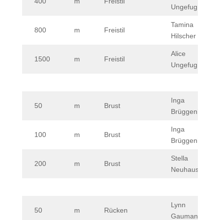
400
m
Freistil
Ungefug
Tamina
800
m
Freistil
Hilscher
Alice
1500
m
Freistil
Ungefug
Inga
50
m
Brust
Brüggenhorst
Inga
100
m
Brust
Brüggenhorst
Stella
200
m
Brust
Neuhaus
Lynn
50
m
Rücken
Gaumann