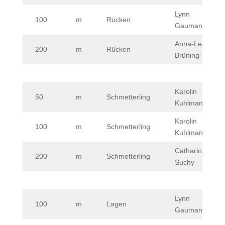
Lynn
100
m
Rücken
Gaumann
Anna-Lena
200
m
Rücken
Brüning
Karolin
50
m
Schmetterling
Kuhlmann
Karolin
100
m
Schmetterling
Kuhlmann
Catharina
200
m
Schmetterling
Suchy
Lynn
100
m
Lagen
Gaumann